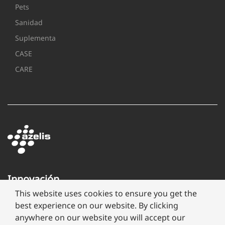
Pets
Sanidad
Suplementa
CASE
CARE
Innovación
a
This website uses cookies to ensure you get the
través
best experience on our website. By clicking
de
anywhere on our website you will accept our
formulación