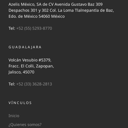
Azelis México, SA de CV Avenida Gustavo Baz 309
Despachos 301 y 302 Col. La Loma Tlalnepantla de Baz,
Edo. de México 54060 México
Tel:
+52 (55) 5293-8770
GUADALAJARA
Volcán Vesubio #5379,
Fracc. El Colli, Zapopan,
Jalisco, 45070
Tel:
+52 (33) 3628-2813
VÍNCULOS
Inicio
¿Quienes somos?