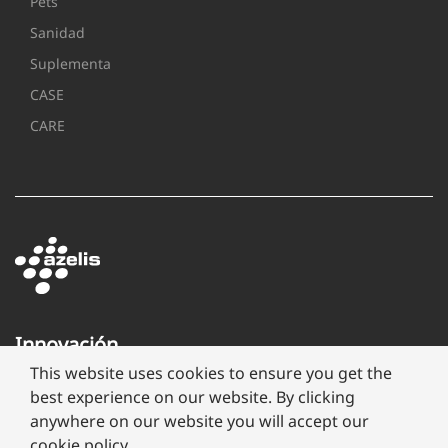
Pets
Sanidad
Suplementa
CASE
CARE
Innovación
a
This website uses cookies to ensure you get the
través
best experience on our website. By clicking
de
anywhere on our website you will accept our
formulación
cookie policy.