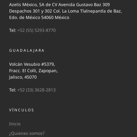
Azelis México, SA de CV Avenida Gustavo Baz 309
Despachos 301 y 302 Col. La Loma Tlalnepantla de Baz,
Edo. de México 54060 México
Tel:
+52 (55) 5293-8770
GUADALAJARA
Volcán Vesubio #5379,
Fracc. El Colli, Zapopan,
Jalisco, 45070
Tel:
+52 (33) 3628-2813
VÍNCULOS
Inicio
¿Quienes somos?