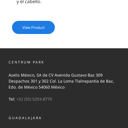
y el cabello.
View Product
CENTRUM PARK
Azelis México, SA de CV Avenida Gustavo Baz 309
Despachos 301 y 302 Col. La Loma Tlalnepantla de Baz,
Edo. de México 54060 México
Tel:
+52 (55) 5293-8770
GUADALAJARA