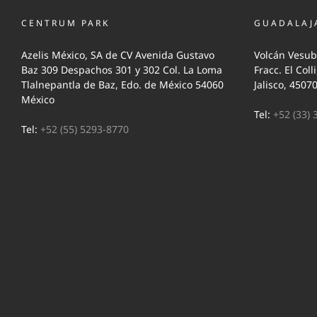
CENTRUM PARK
GUADALAJ
Azelis México, SA de CV Avenida Gustavo
Volcán Vesub
Baz 309 Despachos 301 y 302 Col. La Loma
Fracc. El Coll
Tlalnepantla de Baz, Edo. de México 54060
Jalisco, 4507
México
Tel:
+52 (33) 
Tel:
+52 (55) 5293-8770