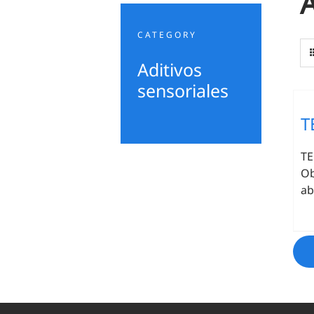
A
CATEGORY
Aditivos
sensoriales
T
TE
Ob
ab