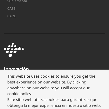
Suplementa
CASE
CARE
Innovación
a
This website uses cookies to ensure you get the
través
best experience on our website. By clicking
de
anywhere on our website you will accept our
formulación
cookie policy.
Este sitio web utiliza cookies para garantizar que
obtenga la mejor experiencia en nuestro sitio web.