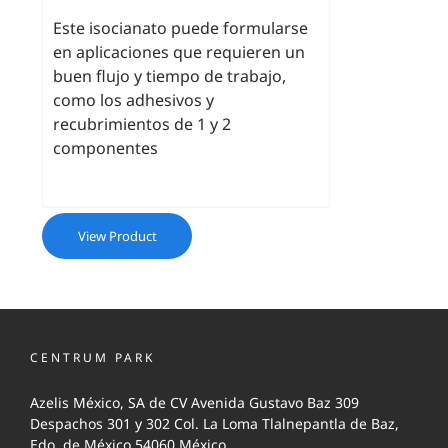
Este isocianato puede formularse
en aplicaciones que requieren un
buen flujo y tiempo de trabajo,
como los adhesivos y
recubrimientos de 1 y 2
componentes
View Product
CENTRUM PARK
Azelis México, SA de CV Avenida Gustavo Baz 309
Despachos 301 y 302 Col. La Loma Tlalnepantla de Baz,
Edo. de México 54060 México