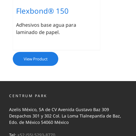
Flexbond® 150
Adhesivos base agua para
laminado de papel.
View Product
CENTRUM PARK
Azelis México, SA de CV Avenida Gustavo Baz 309
Despachos 301 y 302 Col. La Loma Tlalnepantla de Baz,
Edo. de México 54060 México
Tel:
+52 (55) 5293-8770