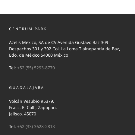
CENTRUM PARK
Azelis México, SA de CV Avenida Gustavo Baz 309
Despachos 301 y 302 Col. La Loma Tlalnepantla de Baz,
Edo. de México 54060 México
Tel:
+52 (55) 5293-8770
GUADALAJARA
Volcán Vesubio #5379,
Fracc. El Colli, Zapopan,
Jalisco, 45070
Tel:
+52 (33) 3628-2813